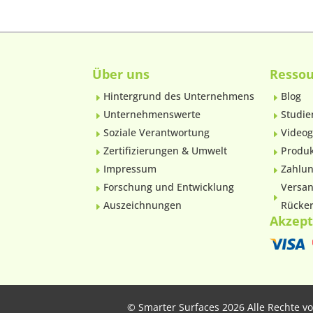
Über uns
Resso
Hintergrund des Unternehmens
Blog
E
E
Unternehmenswerte
Studie
E
E
Soziale Verantwortung
Videog
E
E
Zertifizierungen & Umwelt
Produk
E
E
Impressum
Zahlun
E
E
Forschung und Entwicklung
Versan
E
E
Auszeichnungen
Rücker
E
Akzept
©
Smarter Surfaces 2026 Alle Rechte v