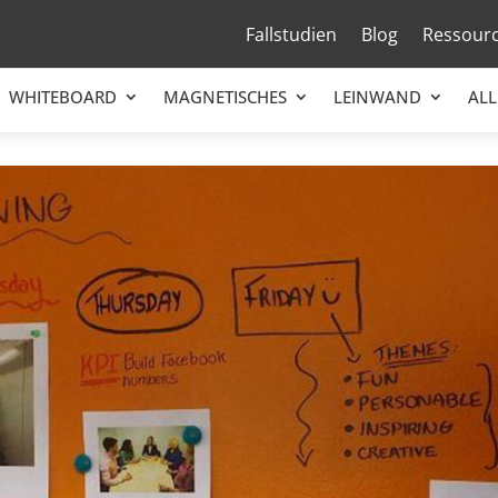
Fallstudien
Blog
Ressour
WHITEBOARD
MAGNETISCHES
LEINWAND
ALL