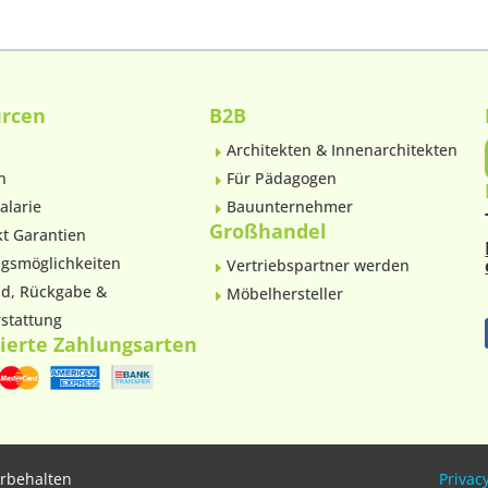
urcen
B2B
Architekten & Innenarchitekten
E
n
Für Pädagogen
E
alarie
Bauunternehmer
E
Großhandel
t Garantien
gsmöglichkeiten
Vertriebspartner werden
E
d, Rückgabe &
Möbelhersteller
E
stattung
ierte Zahlungsarten
orbehalten
Privacy