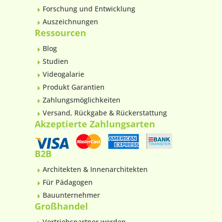
Forschung und Entwicklung
E
Auszeichnungen
E
Ressourcen
Blog
E
Studien
E
Videogalarie
E
Produkt Garantien
E
Zahlungsmöglichkeiten
E
Versand, Rückgabe & Rückerstattung
E
Akzeptierte Zahlungsarten
B2B
Architekten & Innenarchitekten
E
Für Pädagogen
E
Bauunternehmer
E
Großhandel
Vertriebspartner werden