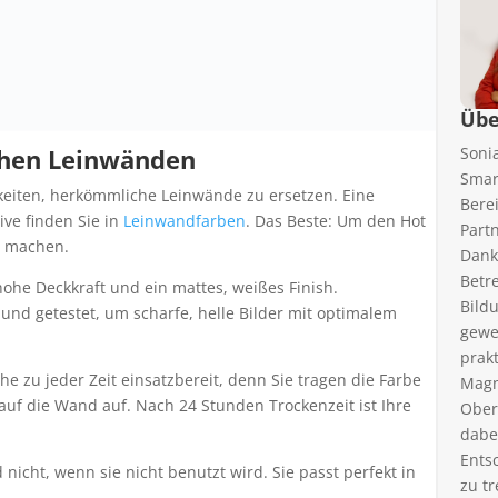
Übe
Soni
chen Leinwänden
Smar
hkeiten, herkömmliche Leinwände zu ersetzen. Eine
Bere
ve finden Sie in
Leinwandfarben
. Das Beste: Um den Hot
Part
r machen.
Dank
Betr
he Deckkraft und ein mattes, weißes Finish.
Bild
 und getestet, um scharfe, helle Bilder mit optimalem
gewe
prak
he zu jeder Zeit einsatzbereit, denn Sie tragen die Farbe
Magn
uf die Wand auf. Nach 24 Stunden Trockenzeit ist Ihre
Ober
dabe
Ents
nicht, wenn sie nicht benutzt wird. Sie passt perfekt in
zu tr