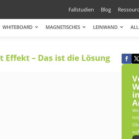
Fallstudien
Blog
Ressour
WHITEBOARD
MAGNETISCHES
LEINWAND
ALL
 Effekt – Das ist die Lösung
V
W
i
A
Wer
lei
Obe
auf