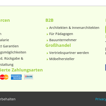
urcen
B2B
Architekten & Innenarchitekten
E
n
Für Pädagogen
E
alarie
Bauunternehmer
E
Großhandel
t Garantien
gsmöglichkeiten
Vertriebspartner werden
E
d, Rückgabe &
Möbelhersteller
E
stattung
ierte Zahlungsarten
orbehalten
Privacy