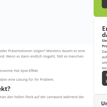
E
d
Sie
Pro
 oder Präsentationen zeigen? Meistens dauert es eine
Da
ind. Wenn es dann endlich losgeht, fällt es manchen
au
um
tes
enannte Hot-Spot-Effekt.
haben eine Lösung für Ihr Problem.
ekt?
man den hellen Fleck auf der Leinwand während der
Un