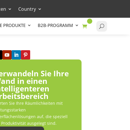
cen
Country
E PRODUKTE
B2B-PROGRAMM
erwandeln Sie Ihre
and in einen
ntelligenteren
rbeitsbereich
ten Sie Ihre Räumlichkeiten mit
stungsstarken
rflächenlösungen auf, die speziell
 Produktivität ausgelegt sind.