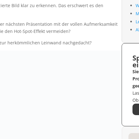
zierte Bild klar zu erkennen. Das erschwert es den
W
M
L
rer nächsten Präsentation mit der vollen Aufmerksamkeit
A
e den Hot-Spot-Effekt vermeiden?
e zur herkömmlichen Leinwand nachgedacht?
S
e
Sie
Pr
gee
Las
Ob