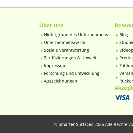
Über uns
Resso
Hintergrund des Unternehmens
Blog
E
E
Unternehmenswerte
Studie
E
E
Soziale Verantwortung
Videog
E
E
Zertifizierungen & Umwelt
Produk
E
E
Impressum
Zahlun
E
E
Forschung und Entwicklung
Versan
E
E
Auszeichnungen
Rücker
E
Akzept
©
Smarter Surfaces 2026 Alle Rechte v