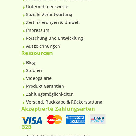
Unternehmenswerte
E
Soziale Verantwortung
E
Zertifizierungen & Umwelt
E
Impressum
E
Forschung und Entwicklung
E
Auszeichnungen
E
Ressourcen
Blog
E
Studien
E
Videogalarie
E
Produkt Garantien
E
Zahlungsmöglichkeiten
E
Versand, Rückgabe & Rückerstattung
E
Akzeptierte Zahlungsarten
B2B