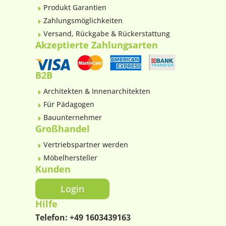
Produkt Garantien
E
Zahlungsmöglichkeiten
E
Versand, Rückgabe & Rückerstattung
E
Akzeptierte Zahlungsarten
B2B
Architekten & Innenarchitekten
E
Für Pädagogen
E
Bauunternehmer
E
Großhandel
Vertriebspartner werden
E
Möbelhersteller
E
Kunden
Login
Hilfe
Telefon:
+49 1603439163