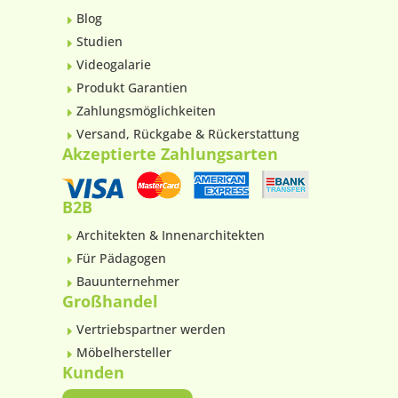
Blog
E
Studien
E
Videogalarie
E
Produkt Garantien
E
Zahlungsmöglichkeiten
E
Versand, Rückgabe & Rückerstattung
E
Akzeptierte Zahlungsarten
B2B
Architekten & Innenarchitekten
E
Für Pädagogen
E
Bauunternehmer
E
Großhandel
Vertriebspartner werden
E
Möbelhersteller
E
Kunden