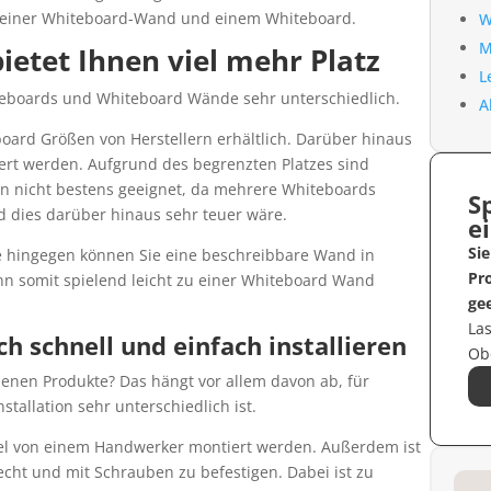
n einer Whiteboard-Wand und einem Whiteboard.
W
M
etet Ihnen viel mehr Platz
L
teboards und Whiteboard Wände sehr unterschiedlich.
A
oard Größen von Herstellern erhältlich. Darüber hinaus
ert werden. Aufgrund des begrenzten Platzes sind
n nicht bestens geeignet, da mehrere Whiteboards
S
 dies darüber hinaus sehr teuer wäre.
e
Sie
 hingegen können Sie eine beschreibbare Wand in
Pr
nn somit spielend leicht zu einer Whiteboard Wand
gee
Las
h schnell und einfach installieren
Ob
edenen Produkte? Das hängt vor allem davon ab, für
stallation sehr unterschiedlich ist.
gel von einem Handwerker montiert werden. Außerdem ist
cht und mit Schrauben zu befestigen. Dabei ist zu