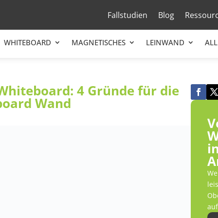
Fallstudien
Blog
Ressour
WHITEBOARD
MAGNETISCHES
LEINWAND
ALL
hiteboard: 4 Gründe für die
eboard Wand
V
W
i
A
Wer
lei
Obe
auf