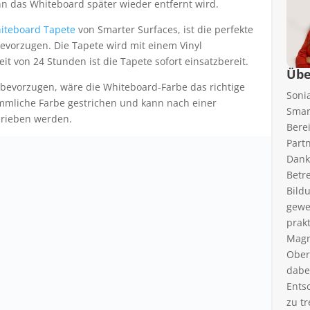
n das Whiteboard später wieder entfernt wird.
iteboard Tapete
von Smarter Surfaces, ist die perfekte
 bevorzugen. Die Tapete wird mit einem Vinyl
it von 24 Stunden ist die Tapete sofort einsatzbereit.
Übe
bevorzugen, wäre die Whiteboard-Farbe das richtige
Soni
ömmliche Farbe gestrichen und kann nach einer
Smar
hrieben werden.
Bere
Part
Dank
Betr
Bild
gewe
prak
Magn
Ober
dabe
Ents
zu tr