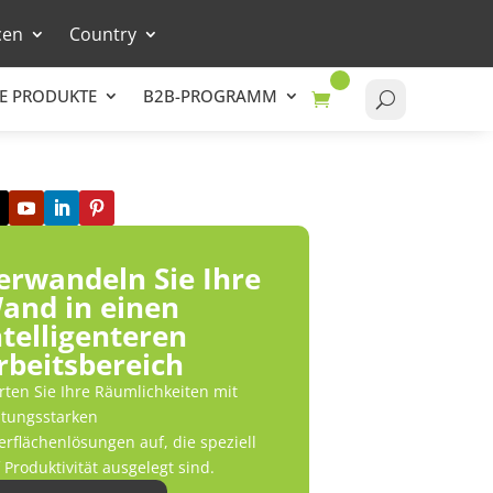
cen
Country
E PRODUKTE
B2B-PROGRAMM
erwandeln Sie Ihre
and in einen
ntelligenteren
rbeitsbereich
ten Sie Ihre Räumlichkeiten mit
stungsstarken
rflächenlösungen auf, die speziell
 Produktivität ausgelegt sind.